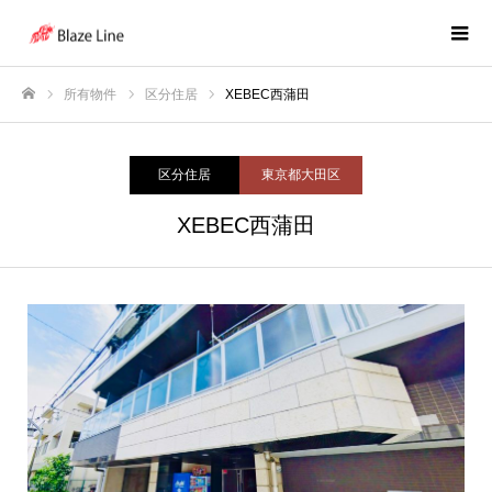
所有物件
区分住居
XEBEC西蒲田
ホーム
区分住居
東京都大田区
XEBEC西蒲田