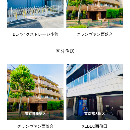
BLバイクストレージ小菅
グランヴァン西落合
区分住居
東京都新宿区
東京都大田区
グランヴァン西落合
XEBEC西蒲田